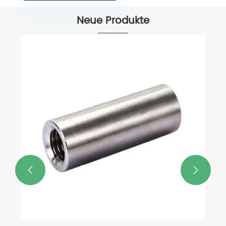
Neue Produkte
8,8 Zink -Zink -DIN 6921
Sechskantflansch Bolt
Mehr sehen >>

