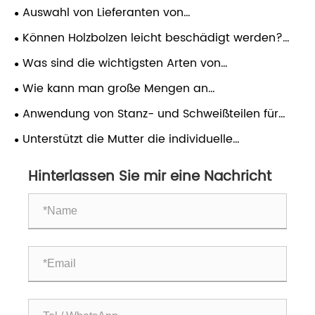
Auswahl von Lieferanten von
Verbindungselementen für Stanz- und
Können Holzbolzen leicht beschädigt werden?
Schweißteile
Für welche Szenarien eignen sich Schrauben?
Was sind die wichtigsten Arten von
selbstbohrenden Schrauben? Wie kann ich
Wie kann man große Mengen an
anpassen?
Sechskantschrauben mit Flansch im Direktvertrieb
Anwendung von Stanz- und Schweißteilen für
von Schraubenherstellern kaufen?
Nutzfahrzeuge, Unterlegscheiben, Schrauben und
Unterstützt die Mutter die individuelle
Bolzen
Anpassung? Wie viel kostet es?
Hinterlassen Sie mir eine Nachricht